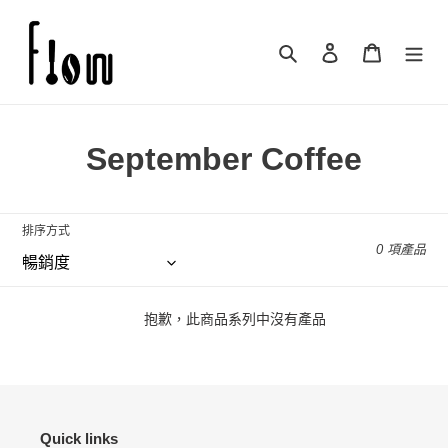
跳
到
搜尋
登入
購物車
內
容
商
September Coffee
品
系
排序方式
0 項產品
列
:
抱歉，此商品系列中沒有產品
Quick links